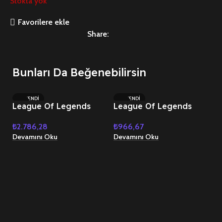
Stokta yok
Favorilere ekle
Share:
Bunları Da Beğenebilirsin
TÜKENDI
TÜKENDI
League Of Legends
League Of Legends
14450 RP
4785 RP
₺
2.786,28
₺
966,67
Devamını Oku
Devamını Oku
M