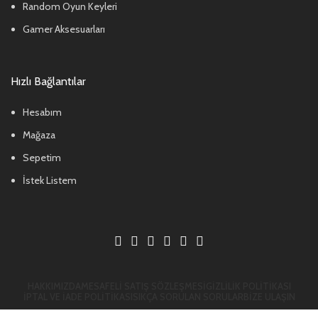
Random Oyun Keyleri
Gamer Aksesuarları
Hızlı Bağlantılar
Hesabım
Mağaza
Sepetim
İstek Listem
HAKKIMIZDA
MESAFELI SATIŞ SÖZLEŞMESI
GIZLILIK POLITIKASI
İPTAL VE İADE POLITIKASI
SIKÇA SORULAN SORULAR
BIZE ULAŞIN