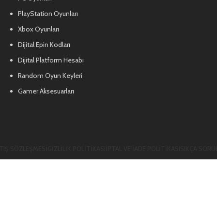
PlayStation Oyunları
Xbox Oyunları
Dijital Epin Kodları
Dijital Platform Hesabı
Random Oyun Keyleri
Gamer Aksesuarları
TIŞ SÖZLEŞMESI
GIZLILIK POLITIKASI
İPTAL VE İADE POLITIKASI
SIKÇA SORU