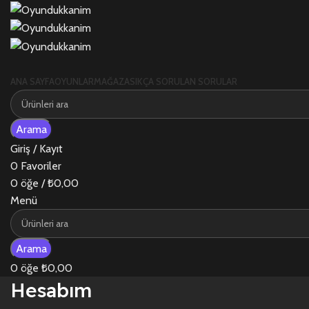
ANA SAYFA
OYUNLAR
MAĞAZA
SIKÇA SORULAN SORULAR
Arama
Giriş / Kayıt
0
Favoriler
0
öğe
/
₺
0,00
Menü
Arama
0
öğe
₺
0,00
Hesabım