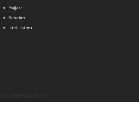
Mağaza
Sepetim
İstek Listem
LAN SORULAR
BIZE ULAŞIN