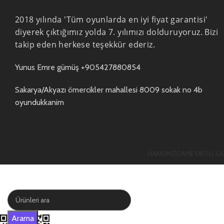
2018 yılında 'Tüm oyunlarda en iyi fiyat garantisi'
diyerek çıktığımız yolda 7. yılımızı dolduruyoruz. Bizi
takip eden herkese teşekkür ederiz.
Yunus Emre gümüş +905427880854
Sakarya/Akyazı ömercikler mahallesi 8009 sokak no 4b
oyundukkanim
HAKKIMIZDA
MESAFELI SA
Mağaza
0
Favoriler
0
öğe
Sepet
Hesabım
Arama