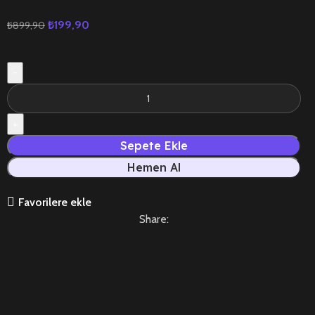
₺
199,90
₺
899,90
Sepete Ekle
Hemen Al
Favorilere ekle
Share: