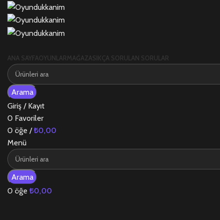
ANA SAYFA
OYUNLAR
MAĞAZA
SIKÇA SORULAN SORULAR
Arama
Giriş / Kayıt
0
Favoriler
0
öğe
/
₺
0,00
Menü
Arama
0
öğe
₺
0,00
-78%