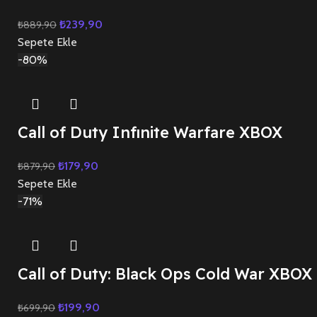
₺
239,90
₺
889,90
Sepete Ekle
-80%
Call of Duty Infınite Warfare XBOX
₺
179,90
₺
879,90
Sepete Ekle
-71%
Call of Duty: Black Ops Cold War XBOX
₺
199,90
₺
699,90