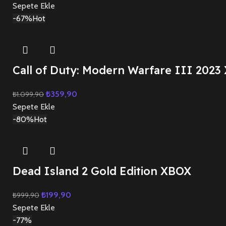
Sepete Ekle
-67%
Hot
Call of Duty: Modern Warfare III 2023
₺
359,90
₺
1.099,90
Sepete Ekle
-80%
Hot
Dead Island 2 Gold Edition XBOX
₺
199,90
₺
999,90
Sepete Ekle
-77%