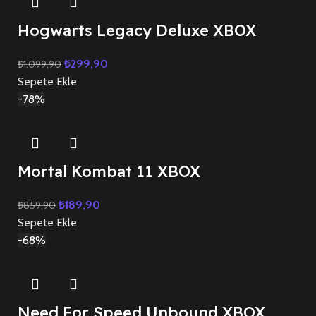
Hogwarts Legacy Deluxe XBOX
₺
299,90
₺
1.099,90
Sepete Ekle
-78%
Mortal Kombat 11 XBOX
₺
189,90
₺
859,90
Sepete Ekle
-68%
Need For Speed Unbound XBOX