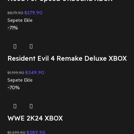
₺
279,90
₺
879,90
Sepete Ekle
-71%
Resident Evil 4 Remake Deluxe XBOX
₺
349,90
₺
1.199,90
Sepete Ekle
-70%
WWE 2K24 XBOX
₺
389,90
₺
1.299,90