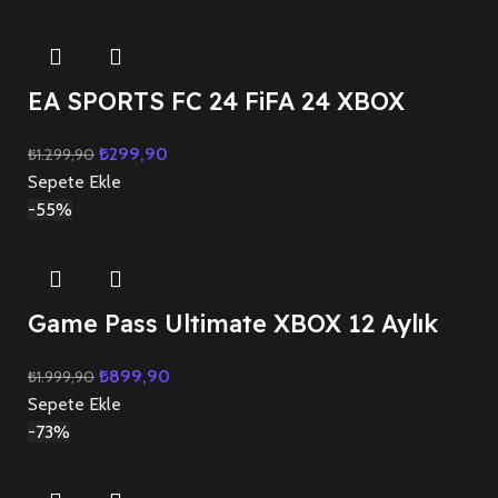
EA SPORTS FC 24 FiFA 24 XBOX
₺
299,90
₺
1.299,90
Sepete Ekle
-55%
Game Pass Ultimate XBOX 12 Aylık
₺
899,90
₺
1.999,90
Sepete Ekle
-73%