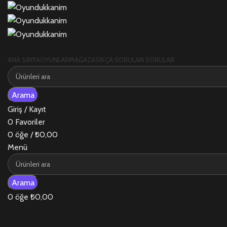
ANA SAYFA
OYUNLAR
MAĞAZA
SIKÇA SORULAN SORULAR
Arama
Giriş / Kayıt
0
Favoriler
0
öğe
/
₺
0,00
Menü
Arama
0
öğe
₺
0,00
-25%