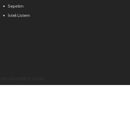
Sepetim
İstek Listem
LAN SORULAR
BIZE ULAŞIN