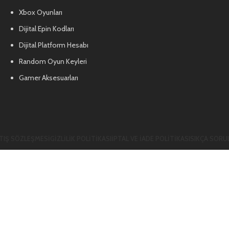
Xbox Oyunları
Dijital Epin Kodları
Dijital Platform Hesabı
Random Oyun Keyleri
Gamer Aksesuarları
TIŞ SÖZLEŞMESI
GIZLILIK POLITIKASI
İPTAL VE İADE POLITIKASI
SIKÇA SORU