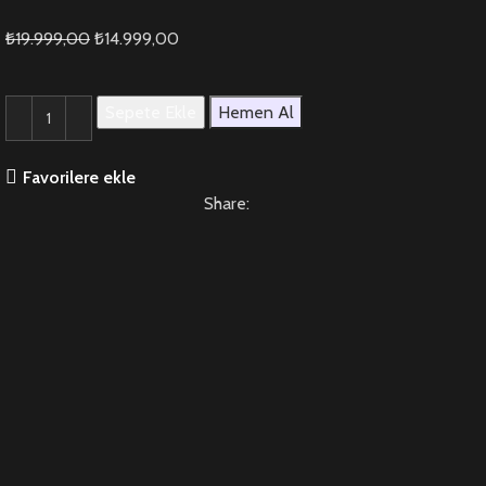
₺
19.999,00
₺
14.999,00
Sepete Ekle
Hemen Al
Favorilere ekle
Share: