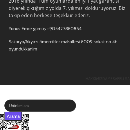
2018 yılında 'Tüm oyunlarda en iyi fiyat garantisi'
diyerek çıktığımız yolda 7. yılımızı dolduruyoruz. Bizi
takip eden herkese teşekkür ederiz.
Yunus Emre gümüş +905427880854
Sakarya/Akyazı ömercikler mahallesi 8009 sokak no 4b
oyundukkanim
HAKKIMIZDA
MESAFELI SA
Mağaza
0
Favoriler
0
öğe
Sepet
Hesabım
Arama
Popüler istekler: