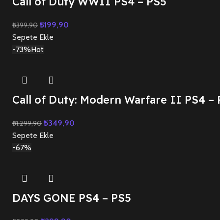
Call of Duty WWII PS4 – PS5
₺
199,90
₺
399,90
Sepete Ekle
-73%
Hot
Call of Duty: Modern Warfare II PS4 –
₺
349,90
₺
1.299,90
Sepete Ekle
-67%
DAYS GONE PS4 – PS5