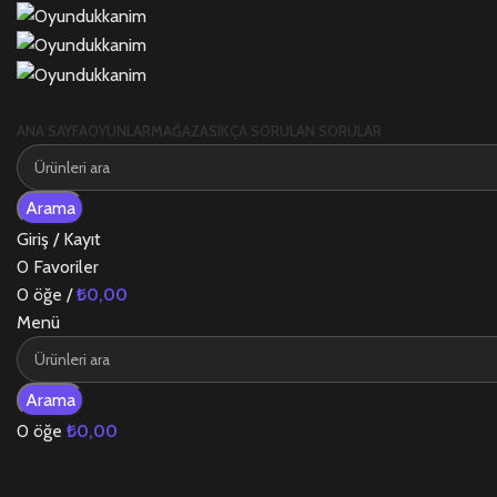
ANA SAYFA
OYUNLAR
MAĞAZA
SIKÇA SORULAN SORULAR
Arama
Giriş / Kayıt
0
Favoriler
0
öğe
/
₺
0,00
Menü
Arama
0
öğe
₺
0,00
-58%