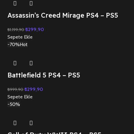
Assassin’s Creed Mirage PS4 – PS5
₺
299,90
₺
1.199,90
Sepete Ekle
-70%
Hot
Battlefield 5 PS4 – PS5
₺
299,90
₺
999,90
Sepete Ekle
-50%