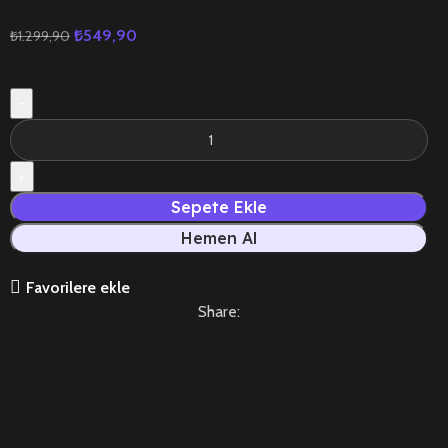
₺
549,90
₺
1.299,90
Sepete Ekle
Hemen Al
Favorilere ekle
Share: