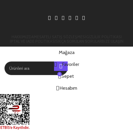
HAKKIMIZDA
MESAFELI SATIŞ SÖZLEŞMESI
GIZLILIK POLITIKASI
İPTAL VE İADE POLITIKASI
SIKÇA SORULAN SORULAR
BIZE ULAŞIN
Mağaza
Favoriler
0
Sepet
Popüler istekler:
Hesabım
Diablo
Star
Dead
War
Turismo