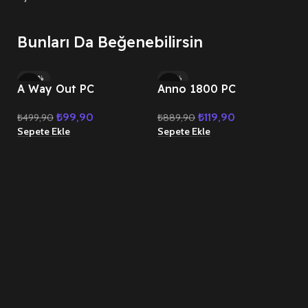
Bunları Da Beğenebilirsin
-80%
-87%
A Way Out PC
Anno 1800 PC
HOT
HOT
₺
99,90
₺
119,90
₺
499,90
₺
889,90
Sepete Ekle
Sepete Ekle
A
₺
Se